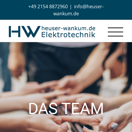
Zum
+49 2154 8872960
|
info@heuser-
Inhalt
wankum.de
springen
DAS TEAM